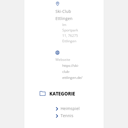
Ski-Club
Ettlingen
Im
Sportpark
11, 76275
Ettlingen
Webseite
https://ski-
club-
ettlingen.de/
KATEGORIE
Heimspiel
Tennis