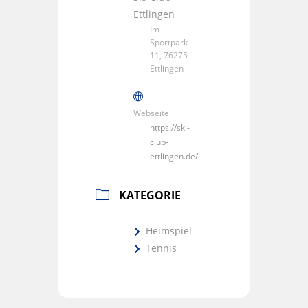
Ettlingen
Im
Sportpark
11, 76275
Ettlingen
Webseite
https://ski-
club-
ettlingen.de/
KATEGORIE
Heimspiel
Tennis