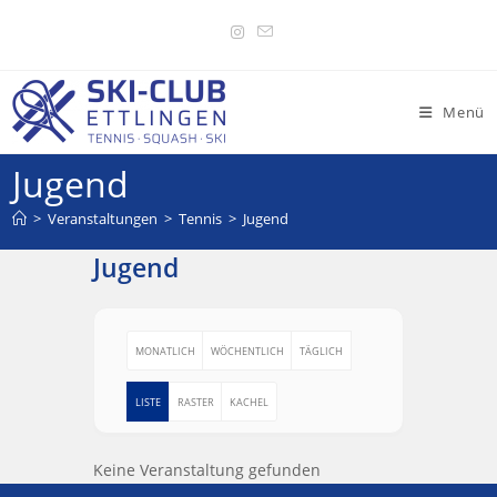
Menü
Jugend
>
Veranstaltungen
>
Tennis
>
Jugend
Jugend
MONATLICH
WÖCHENTLICH
TÄGLICH
LISTE
RASTER
KACHEL
Keine Veranstaltung gefunden