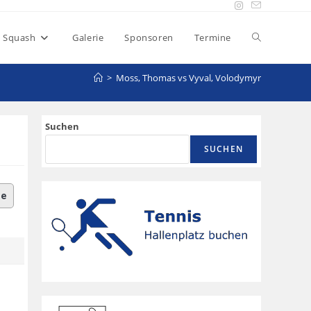
Squash
Galerie
Sponsoren
Termine
>
Moss, Thomas vs Vyval, Volodymyr
Suchen
SUCHEN
le