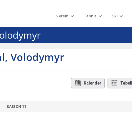
Verein
Tennis
Ski
Volodymyr
l, Volodymyr
Kalender
Tabel
SAISON 11