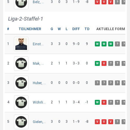
5
3
0
3
1 - 9
-8
Belz, Timo
V
V
V
?
?
Liga-2-Staffel-1
#
TEILNEHMER
G
W
L
DIFF
TD
AKTUELLE FORM
1
3
3
0
9 - 0
9
Einstmann, Nils
W
W
W
?
?
2
2
1
1
3 - 3
0
Mak, Robin
W
V
?
?
?
3
0
0
0
0 - 0
0
Huber, Elias
?
?
?
?
?
4
2
1
1
3 - 4
-1
Wöhrlin, Manuel
W
V
?
?
?
5
3
0
3
1 - 9
-8
Gielen, Daniel
V
V
V
?
?