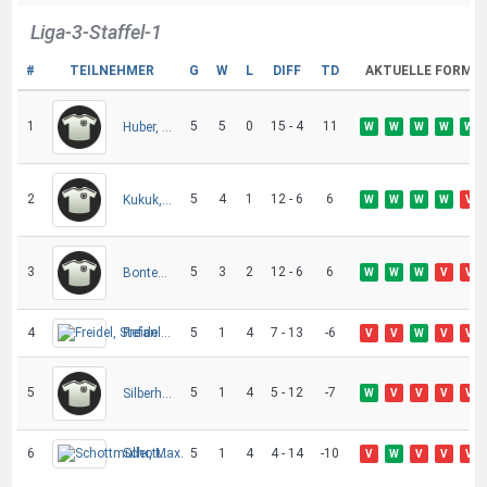
Liga-3-Staffel-1
#
TEILNEHMER
G
W
L
DIFF
TD
AKTUELLE FORM
1
5
5
0
15 - 4
11
Huber, Maximilian
W
W
W
W
W
2
5
4
1
12 - 6
6
Kukuk, Dennis
W
W
W
W
V
3
5
3
2
12 - 6
6
Bonten, Olaf
W
W
W
V
V
4
Freidel, Stefan
5
1
4
7 - 13
-6
V
V
W
V
V
5
5
1
4
5 - 12
-7
Silberhorn, Michael
W
V
V
V
V
6
Schottmüller, Max.
5
1
4
4 - 14
-10
V
W
V
V
V