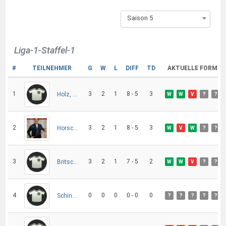
Saison 5
Liga-1-Staffel-1
#
TEILNEHMER
G
W
L
DIFF
TD
AKTUELLE FORM
1
3
2
1
8 - 5
3
Holz, Leonel
W
W
V
?
?
2
3
2
1
8 - 5
3
Horsch, Florian
W
V
W
?
?
3
3
2
1
7 - 5
2
Britsch, Gerd
W
W
V
?
?
4
0
0
0
0 - 0
0
Schindler, Daniel
?
?
?
?
?