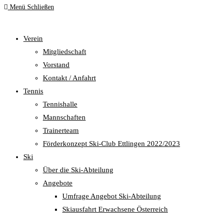
Menü
Schließen
to
close
umschalten
the
Verein
search
Mitgliedschaft
panel.
Vorstand
Kontakt / Anfahrt
Tennis
Tennishalle
Mannschaften
Trainerteam
Förderkonzept Ski-Club Ettlingen 2022/2023
Ski
Über die Ski-Abteilung
Angebote
Umfrage Angebot Ski-Abteilung
Skiausfahrt Erwachsene Österreich