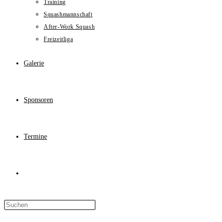
Training
Squashmannschaft
After-Work Squash
Freizeitliga
Galerie
Sponsoren
Termine
Website-
Press
Suche
Escape