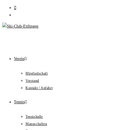
Zum
Inhalt
springen
Verein
Mitgliedschaft
Vorstand
Kontakt / Anfahrt
Tennis
Tennishalle
Mannschaften