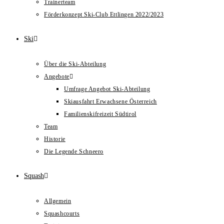
Trainerteam
Förderkonzept Ski-Club Ettlingen 2022/2023
Ski
Über die Ski-Abteilung
Angebote
Umfrage Angebot Ski-Abteilung
Skiausfahrt Erwachsene Österreich
Familienskifreizeit Südtirol
Team
Historie
Die Legende Schneero
Squash
Allgemein
Squashcourts