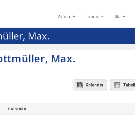
Verein
Tennis
Ski
müller, Max.
ottmüller, Max.
Kalender
Tabel
SAISON 8