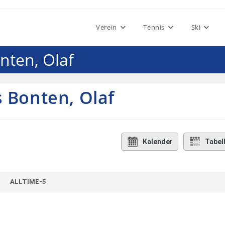
Verein
Tennis
Ski
nten, Olaf
s Bonten, Olaf
Kalender
Tabel
ALLTIME-5